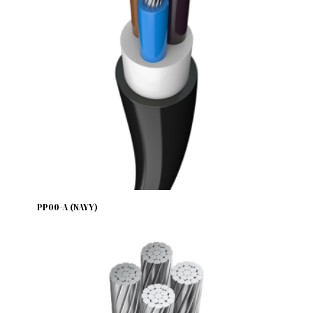
PP00-A (NAYY)