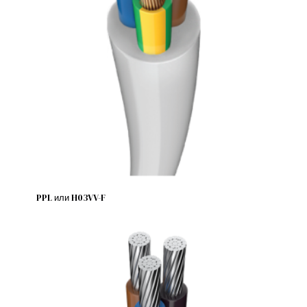
PPL или H03VV-F